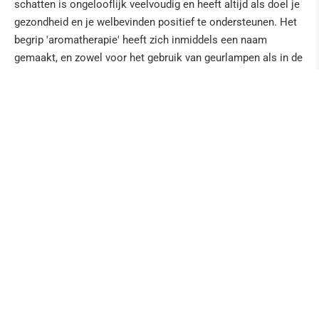
schatten is ongelooflijk veelvoudig en heeft altijd als doel je
gezondheid en je welbevinden positief te ondersteunen. Het
begrip 'aromatherapie' heeft zich inmiddels een naam
gemaakt, en zowel voor het gebruik van geurlampen als in de
natuurgeneeskunde. Je kunt met etherische oliën de ruimtes
in je huis laten geuren, je individuele huidverzorging verrijken,
je stemmingen laten opklaren, jezelf activeren of ontspannen
en je gezondheid bevorderen.
Aromatherapie en biocosmetica van Primavera en Baldini
zijn zoals de natuur in het voorjaar: vol levensenergie!
Schapenmelk zeep
Door de hoogwaardige plantaardige oliën (palmolie,
kokosolie, amandalolie en sheaboter) en de schapenmelk, is
Ovis-schapenmelkzeep bijzonder hydraterend. De huid blijft
daardoor ook bij veelvuldig wassen beschermd en droogt