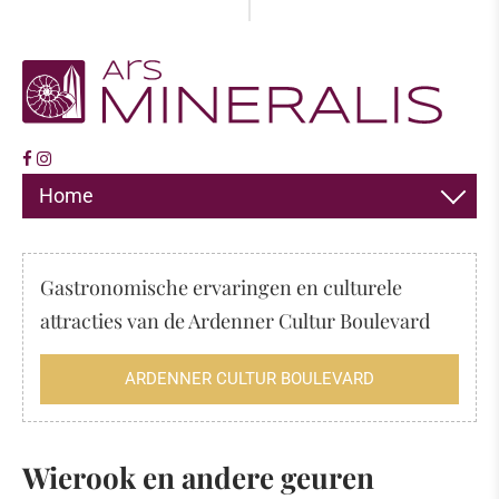
Home
DECORATIE
Gastronomische ervaringen en culturele
SIERADEN
attracties van de Ardenner Cultur Boulevard
HIMALAYA ZOUT
ARDENNER CULTUR BOULEVARD
WIEROOK
FOSSIELEN
Wierook
en andere geuren