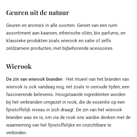
Fossielen - Mineralen
Geuren uit de natuur
De "zee" van de Eifel
Tridacna fossiele reuzenmosselen uit Kenia
Geuren en aroma’s in alle soorten. Geniet van een ruim
Science van helende steenen
assortiment aan kaarsen, etherische oliën, bio parfums, en
klassieke produkten zoals wierook en salie of zelfs
HILDEGARD VAN BINGEN
zeldzamere producten, met bijbehorende acessoires.
BOEKEN
Wierook
NATUURLIJKE GENEESMIDDELEN
De zin van wierook branden
· Het ritueel van het branden van
BOEDDHA & KLANKSCHALEN
wierook is ook vandaag nog, net zoals in oeroude tijden, een
fascinerende belevenis. Hoogstaande ingrediënten worden
ENGELEN & CO
bij het verbranden omgezet in rook, die de essentie op een
fijnstoffelijk niveau in zich draagt. De zin van het wierook
KERSTSTALLEN EN ACCESSOIRES
branden was en is, om via de rook ons aardse denken met de
waarneming van het fijnstoffelijke en onzichtbare te
KUNST
verbinden.