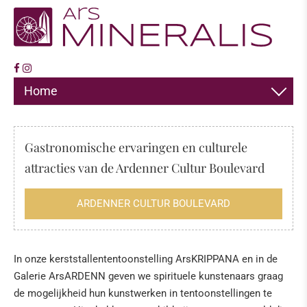
Home
DECORATIE
Gastronomische ervaringen en culturele
SIERADEN
attracties van de Ardenner Cultur Boulevard
HIMALAYA ZOUT
ARDENNER CULTUR BOULEVARD
WIEROOK
FOSSIELEN
In onze kerststallententoonstelling ArsKRIPPANA en in de
Galerie ArsARDENN geven we spirituele kunstenaars graag
Fossielen - Mineralen
de mogelijkheid hun kunstwerken in tentoonstellingen te
De "zee" van de Eifel