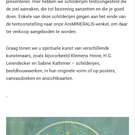
presenteren. Hier hebben we schilderijen tentoongesteld die
Tridacna fossiele reuzenmosselen uit Kenia
de ziel aanraken, die tot bezinning aanzetten en die je goed
doen. Enkele van deze schilderijen gingen aan het einde van
Science van helende steenen
de tentoonstelling naar onze ArsMINERALIS-winkel, om daar
ter verkoop aangeboden te worden.
HILDEGARD VAN BINGEN
BOEKEN
Graag tonen we u spirituele kunst van verschillende
kunstenaars, zoals bijvoorbeeld Klemens Heine, H.G.
NATUURLIJKE GENEESMIDDELEN
Leiendecker en Sabine Kathriner – schilderijen,
beeldhouwwerken, in hun originele vorm of op posters,
BOEDDHA & KLANKSCHALEN
canvasdoeken en ansichtkaarten.
ENGELEN & CO
KERSTSTALLEN EN ACCESSOIRES
KUNST
IN DE PERS