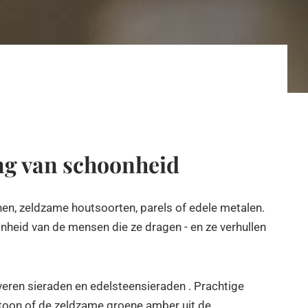
ing van schoonheid
nen, zeldzame houtsoorten, parels of edele metalen.
heid van de mensen die ze dragen - en ze verhullen
veren sieraden en edelsteensieraden . Prachtige
 toon of de zeldzame groene amber uit de