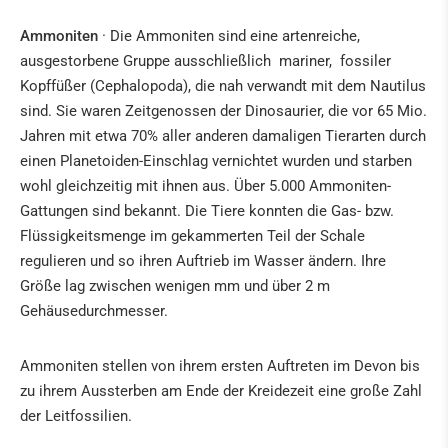
Tridacna fossile Riesenmuscheln aus Kenia
Heilsteinkunde
Ammoniten
·
Die Ammoniten sind eine artenreiche,
ausgestorbene Gruppe ausschließlich mariner, fossiler
HILDEGARD VON BINGEN
Kopffüßer (Cephalopoda), die nah verwandt mit dem Nautilus
sind. Sie waren Zeitgenossen der Dinosaurier, die vor 65 Mio.
BÜCHER & CD'S
Jahren mit etwa 70% aller anderen damaligen Tierarten durch
einen Planetoiden-Einschlag vernichtet wurden und starben
NATURHEILMITTEL · TEE · GEWÜRZE
wohl gleichzeitig mit ihnen aus. Über 5.000 Ammoniten-
Gattungen sind bekannt. Die Tiere konnten die Gas- bzw.
BUDDHA & KLANGSCHALEN
Flüssigkeitsmenge im gekammerten Teil der Schale
ENGEL & CO
regulieren und so ihren Auftrieb im Wasser ändern. Ihre
Größe lag zwischen wenigen mm und über 2 m
KRIPPEN & ZUBEHÖR
Gehäusedurchmesser.
KUNST
Ammoniten stellen von ihrem ersten Auftreten im Devon bis
zu ihrem Aussterben am Ende der Kreidezeit eine große Zahl
IN DER PRESSE
der Leitfossilien.