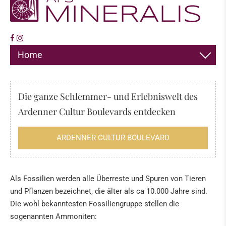
Home
DEKORATION
Die ganze Schlemmer- und Erlebniswelt des
SCHMUCK
Ardenner Cultur Boulevards entdecken
HIMALAYA SALZ
ARDENNER CULTUR BOULEVARD
RÄUCHERWERK, DÜFTE & MEHR
FOSSILIEN · MINERALIEN
Als Fossilien werden alle Überreste und Spuren von Tieren
und Pflanzen bezeichnet, die älter als ca 10.000 Jahre sind.
Fossilien
Die wohl bekanntesten Fossiliengruppe stellen die
Das "Meer" der Eifel
sogenannten Ammoniten: