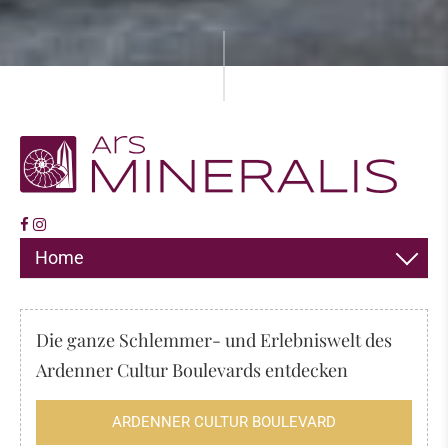
Home
DEKORATION
Die ganze Schlemmer- und Erlebniswelt des
SCHMUCK
Ardenner Cultur Boulevards entdecken
HIMALAYA SALZ
ARDENNER CULTUR BOULEVARD
RÄUCHERWERK, DÜFTE & MEHR