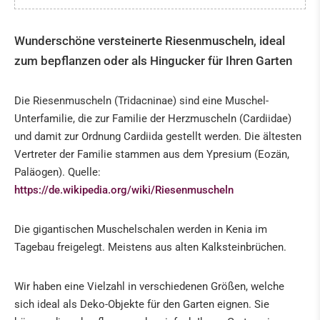
FOSSILIEN · MINERALIEN
Wunderschöne versteinerte Riesenmuscheln, ideal
zum bepflanzen oder als Hingucker für Ihren Garten
Fossilien
Das "Meer" der Eifel
Die Riesenmuscheln (Tridacninae) sind eine Muschel-
Tridacna fossile Riesenmuscheln aus Kenia
Unterfamilie, die zur Familie der Herzmuscheln (Cardiidae)
Heilsteinkunde
und damit zur Ordnung Cardiida gestellt werden. Die ältesten
Vertreter der Familie stammen aus dem Ypresium (Eozän,
HILDEGARD VON BINGEN
Paläogen). Quelle:
https://de.wikipedia.org/wiki/Riesenmuscheln
BÜCHER & CD'S
NATURHEILMITTEL · TEE · GEWÜRZE
Die gigantischen Muschelschalen werden in Kenia im
Tagebau freigelegt. Meistens aus alten Kalksteinbrüchen.
BUDDHA & KLANGSCHALEN
Wir haben eine Vielzahl in verschiedenen Größen, welche
ENGEL & CO
sich ideal als Deko-Objekte für den Garten eignen. Sie