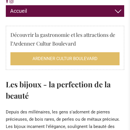
Accueil
DÉCORATION
Découvrir la gastronomie et les attractions de
BIJOUX
l’Ardenner Cultur Boulevard
SEL HIMALAYA
ARDENNER CULTUR BOULEVARD
ENCENS
FOSSILES & MINÉRAUX
Les bijoux - la perfection de la
Fossiles
beauté
L’Eifel et son « océan »
Palourdes géantes fossiles de Tridacna du Kenya
Depuis des millénaires, les gens s'adornent de pierres
précieuses, de bois rares, de perles ou de métaux précieux.
Science des pierres médicinales
Les bijoux incarnent l'élégance, soulignent la beauté des