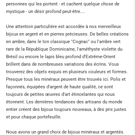
HILDEGARD VON BINGEN
personnes qui les portent - et cachent quelque chose de
mystique - un désir profond peut-être....
LIVRES
Une attention particulière est accordée à nos merveilleux
REMÈDES NATURELS
bijoux en argent et en pierres précieuses. De belles créations
en ambre, dans le ton classique "Cognac" ou l'ambre vert
BOUDDHA ET BOLS CHANTANTS DU NÉPAL
rare de la République Dominicaine, l'améthyste violette du
Brésil ou encore le lapis bleu profond d'Extrême-Orient
ANGELS & CO
brillent dans de nombreuses variations des écrins. Vous
CRÈCHES ET ACCESSOIRES
trouverez des objets exquis en plusieurs couleurs et formes.
Presque tous les minéraux peuvent être trouvés ici. Polis et
ART
façonnés, équipées d'argent de haute qualité, ce sont
toujours de petites œuvres d'art étincelantes qui nous
DANS LA PRESSE
étonnent. Les dernières tendances des artisans du monde
entier créent des bijoux toujours nouveaux, à des prix justes
et pour chaque portefeuille.
Nous avons un grand choix de bijoux minéraux et argentés.