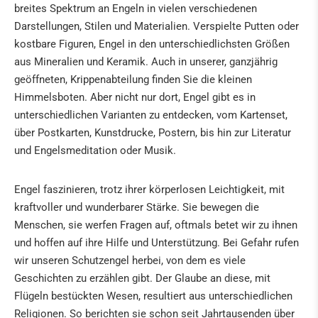
breites Spektrum an Engeln in vielen verschiedenen
Darstellungen, Stilen und Materialien. Verspielte Putten oder
HILDEGARD VON BINGEN
kostbare Figuren, Engel in den unterschiedlichsten Größen
BÜCHER & CD'S
aus Mineralien und Keramik. Auch in unserer, ganzjährig
geöffneten, Krippenabteilung finden Sie die kleinen
NATURHEILMITTEL · TEE · GEWÜRZE
Himmelsboten. Aber nicht nur dort, Engel gibt es in
unterschiedlichen Varianten zu entdecken, vom Kartenset,
BUDDHA & KLANGSCHALEN
über Postkarten, Kunstdrucke, Postern, bis hin zur Literatur
und Engelsmeditation oder Musik.
ENGEL & CO
KRIPPEN & ZUBEHÖR
Engel faszinieren, trotz ihrer körperlosen Leichtigkeit, mit
kraftvoller und wunderbarer Stärke. Sie bewegen die
KUNST
Menschen, sie werfen Fragen auf, oftmals betet wir zu ihnen
und hoffen auf ihre Hilfe und Unterstützung. Bei Gefahr rufen
IN DER PRESSE
wir unseren Schutzengel herbei, von dem es viele
Geschichten zu erzählen gibt. Der Glaube an diese, mit
Flügeln bestückten Wesen, resultiert aus unterschiedlichen
Religionen. So berichten sie schon seit Jahrtausenden über