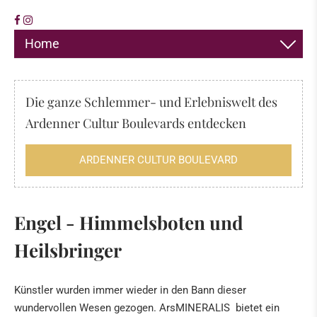
Home
DEKORATION
Die ganze Schlemmer- und Erlebniswelt des
SCHMUCK
Ardenner Cultur Boulevards entdecken
HIMALAYA SALZ
ARDENNER CULTUR BOULEVARD
RÄUCHERWERK, DÜFTE & MEHR
FOSSILIEN · MINERALIEN
Engel -
Himmelsboten und
Fossilien
Heilsbringer
Das "Meer" der Eifel
Tridacna fossile Riesenmuscheln aus Kenia
Künstler wurden immer wieder in den Bann dieser
wundervollen Wesen gezogen. ArsMINERALIS bietet ein
Heilsteinkunde